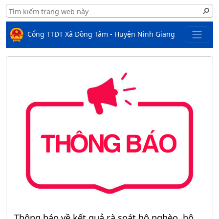
Cổng TTĐT Xã Đồng Tâm - Huyện Ninh Giang
Thông báo về kết quả rà soát hộ nghèo, hộ