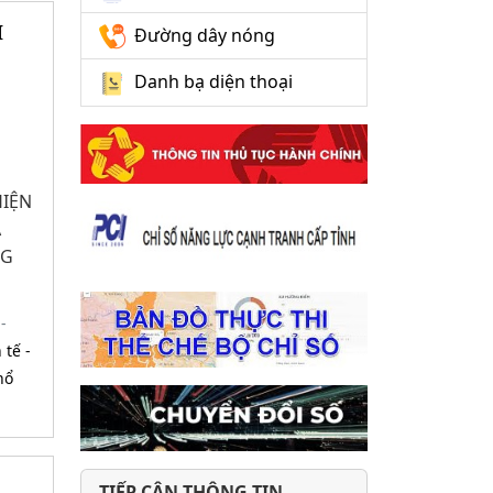
I
Đường dây nóng
C
Danh bạ diện thoại
IỆN
À
NG
-
 tế -
hổ
TIẾP CẬN THÔNG TIN