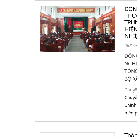
ĐỒN
THỰC
TRU
HIỆN
NHI
26/10
ĐỒNG
NGHỊ
TỔNG
BỘ X
Chuy
Chuyể
Chính 
biến 
Thôn