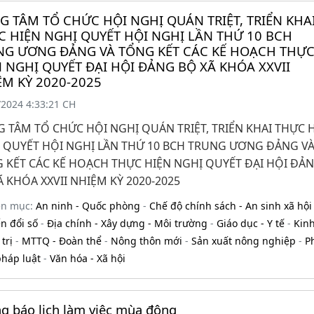
G TÂM TỔ CHỨC HỘI NGHỊ QUÁN TRIỆT, TRIỂN KHA
 HIỆN NGHỊ QUYẾT HỘI NGHỊ LẦN THỨ 10 BCH
NG ƯƠNG ĐẢNG VÀ TỔNG KẾT CÁC KẾ HOẠCH THỰ
 NGHỊ QUYẾT ĐẠI HỘI ĐẢNG BỘ XÃ KHÓA XXVII
ỆM KỲ 2020-2025
/2024 4:33:21 CH
 TÂM TỔ CHỨC HỘI NGHỊ QUÁN TRIỆT, TRIỂN KHAI THỰC H
 QUYẾT HỘI NGHỊ LẦN THỨ 10 BCH TRUNG ƯƠNG ĐẢNG V
 KẾT CÁC KẾ HOẠCH THỰC HIỆN NGHỊ QUYẾT ĐẠI HỘI ĐẢ
Ã KHÓA XXVII NHIỆM KỲ 2020-2025
ên mục:
An ninh - Quốc phòng
-
Chế độ chính sách - An sinh xã hội
n đổi số
-
Địa chính - Xây dựng - Môi trường
-
Giáo dục - Y tế
-
Kinh
trị
-
MTTQ - Đoàn thể
-
Nông thôn mới
-
Sản xuất nông nghiệp
-
P
pháp luật
-
Văn hóa - Xã hội
g báo lịch làm việc mùa đông