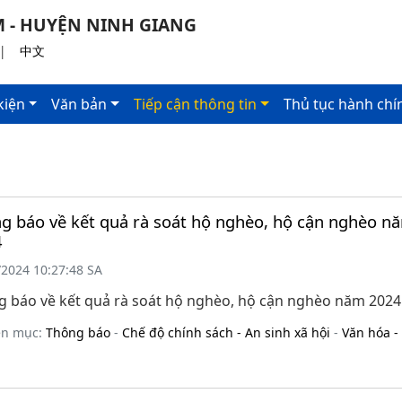
 - HUYỆN NINH GIANG
|
中文
kiện
Văn bản
Tiếp cận thông tin
Thủ tục hành chí
g báo về kết quả rà soát hộ nghèo, hộ cận nghèo n
4
/2024 10:27:48 SA
 báo về kết quả rà soát hộ nghèo, hộ cận nghèo năm 2024
ên mục:
Thông báo
-
Chế độ chính sách - An sinh xã hội
-
Văn hóa -